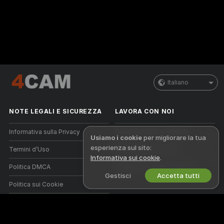
Italiano
NOTE LEGALI E SICUREZZA
LAVORA CON NOI
Informativa sulla Privacy
Diventa una/un modella/o
Usiamo i cookie
per migliorare la tua
esperienza sul sito:
Termini d’Uso
Registrazione a studio
Informativa sui cookie
.
Politica DMCA
Programma affiliati webcam
Gestisci
Accetta tutti
Politica sui Cookie
Guida al Controllo Genitori
Aiuto anti-schiavitù