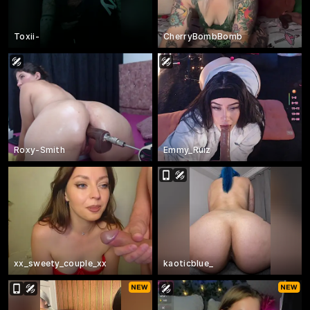
Toxii-
CherryBombBomb
Roxy-Smith
Emmy_Ruiz
xx_sweety_couple_xx
kaoticblue_