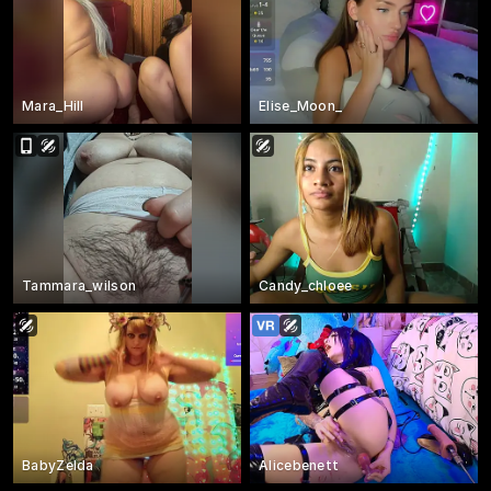
Mara_Hill
Elise_Moon_
Tammara_wilson
Candy_chloee
BabyZelda
Alicebenett