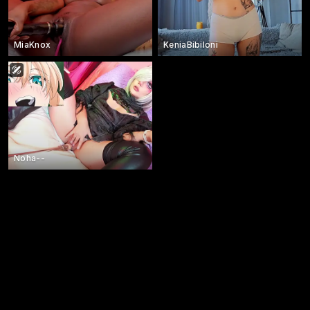
MiaKnox
KeniaBibiloni
Noha--