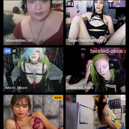
MaevenNectar
SweetNessPebbles
Morri_Moon
Twisted_Alice