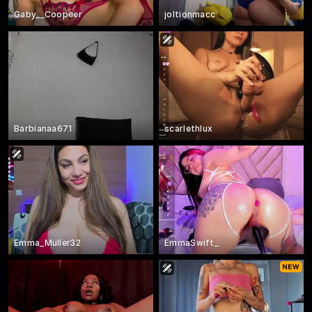
Gaby__Coopeer
joltionmacc
Barbianaa671
scarlethlux
Emma_Muller32
EmmaSwift_