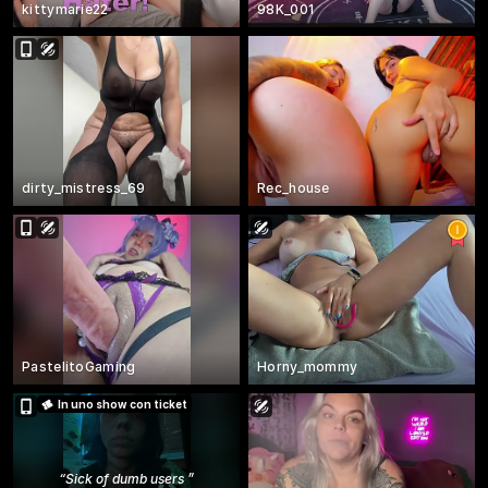
kittymarie22
98K_001
dirty_mistress_69
Rec_house
PastelitoGaming
Horny_mommy
In uno show con ticket
“
Sick of dumb users
”