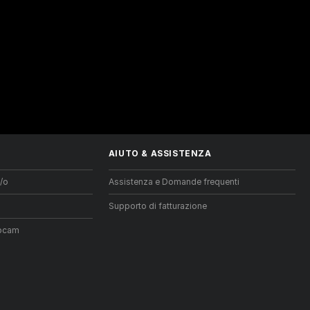
AIUTO
&
ASSISTENZA
/o
Assistenza e Domande frequenti
Supporto di fatturazione
ebcam